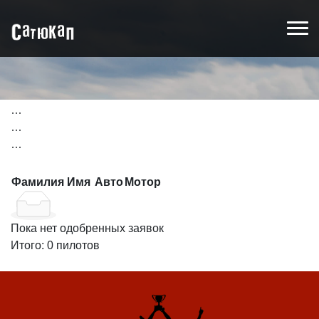
Итоги гонок СатюКап
Фамилия Имя
Авто
Мотор
Пока нет одобренных заявок
Итого:
0
пилотов